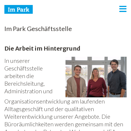
Angebote und Standorte
Im Park Geschäftsstelle
Über uns
Die Arbeit im Hintergrund
Kontakt
In unserer
Netzwerk
Geschäftsstelle
arbeiten die
Spenden
Bereichsleitung,
Administration und
Jobs
Organisationsentwicklung am laufenden
Freiwilligenarbeit
Alltagsgeschäft und der qualitativen
Weiterentwicklung unserer Angebote. Die
News
Büroräumlichkeiten werden gemeinsam mit den
Newsletter